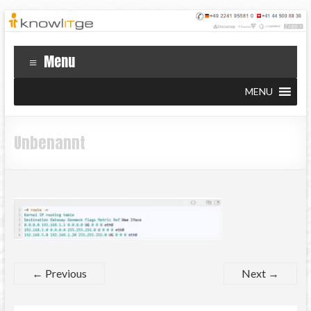
Menu
MENU
Unbenannt
← Previous
Next →