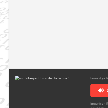
knowlitge 
knowlitge 
Anydesk: