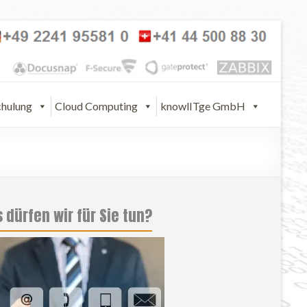
chulung
Cloud Computing
knowlITge GmbH
 dürfen wir für Sie tun?