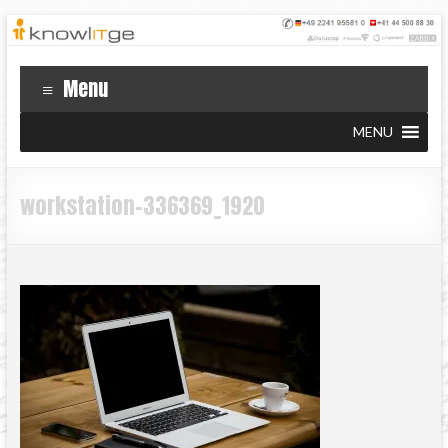
Menu
MENU
workstation-336369_1920