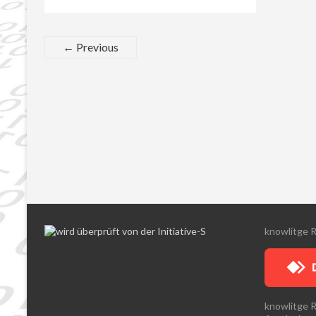
← Previous
knowlitge 
knowlitge 