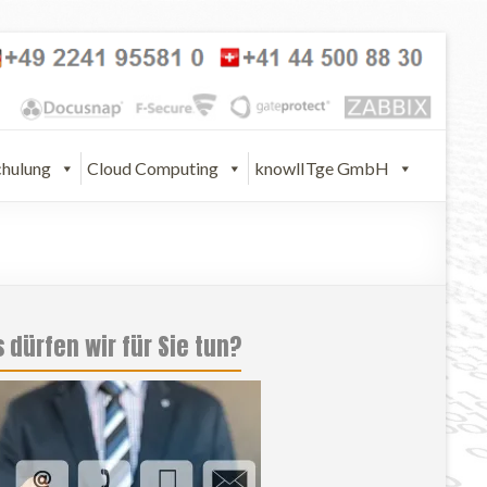
chulung
Cloud Computing
knowlITge GmbH
 dürfen wir für Sie tun?