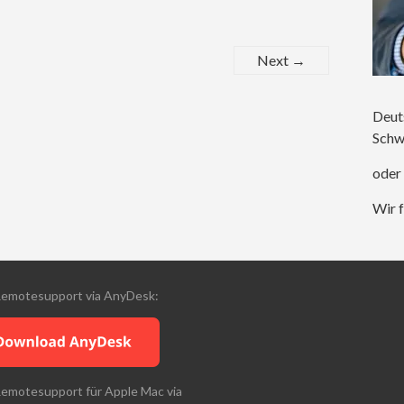
Next →
Deut
Schw
oder
Wir f
Remotesupport via AnyDesk:
Remotesupport für Apple Mac via