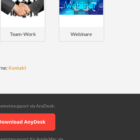
Team-Work
Webinare
rne:
Kontakt
Remotesupport via AnyDesk:
Remotesupport für Apple Mac via