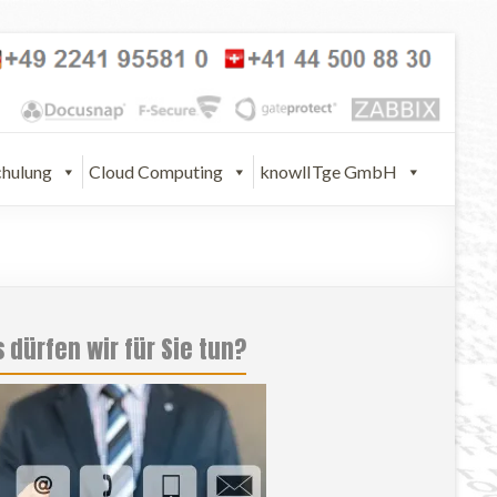
chulung
Cloud Computing
knowlITge GmbH
 dürfen wir für Sie tun?