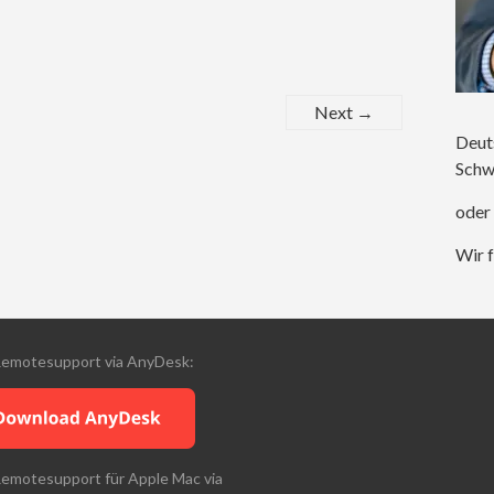
Next →
Deut
Schw
oder
Wir f
Remotesupport via AnyDesk:
Remotesupport für Apple Mac via