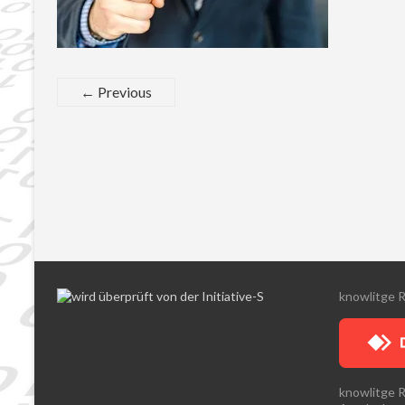
← Previous
knowlitge 
knowlitge 