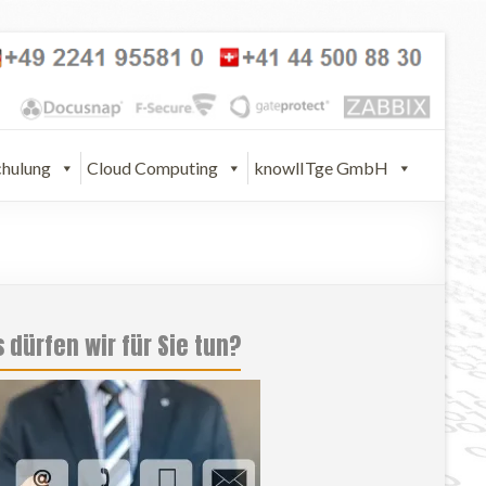
chulung
Cloud Computing
knowlITge GmbH
 dürfen wir für Sie tun?