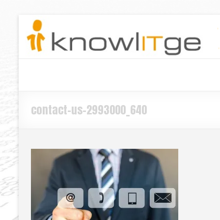
contact-us-2993000_640