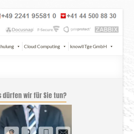
chulung
Cloud Computing
knowlITge GmbH
 dürfen wir für Sie tun?