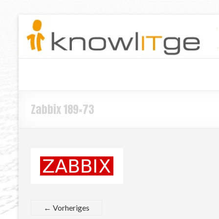
Zabbix 189×73
← Vorheriges